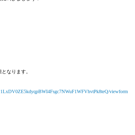
担となります。
ylYigy1LxDV0ZE5kdyqpBWI4Fsgc7NWuF1WFVhvtPk8teQ/viewform