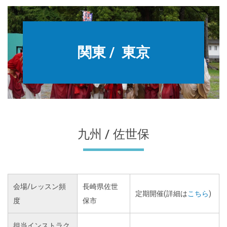
関東 / 東京
九州 / 佐世保
会場/レッスン頻
長崎県佐世
定期開催(詳細は
こちら
)
度
保市
担当インストラク