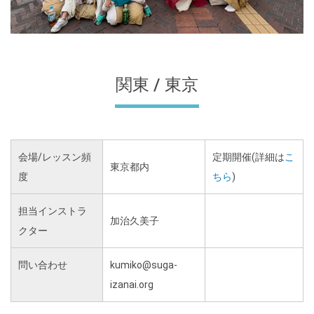
関東 / 東京
会場/レッスン頻
定期開催(詳細は
こ
東京都内
度
ちら
)
担当インストラ
加治久美子
クター
問い合わせ
kumiko@suga-
izanai.org