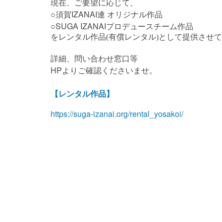
現在、ご要望に応じて、
○
IZANAI
須賀
連
オリジナル作品
○SUGA IZANAI
プロデュースチーム作品
をレンタル作品(有償レンタル)として提供させ
詳細、問い合わせ窓口等
HP
よりご確認くださいませ。
【レンタル作品】
https://suga-izanai.org/rental_yosakoi/