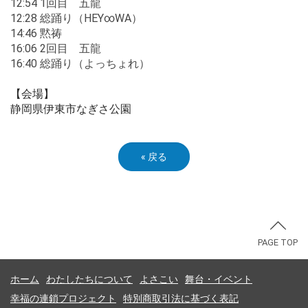
12:54 1回目 五龍
12:28 総踊り（HEY∞WA）
14:46 黙祷
16:06 2回目 五龍
16:40 総踊り（よっちょれ）
【会場】
静岡県伊東市なぎさ公園
«
戻る
PAGE TOP
ホーム
わたしたちについて
よさこい
舞台・イベント
幸福の連鎖プロジェクト
特別商取引法に基づく表記