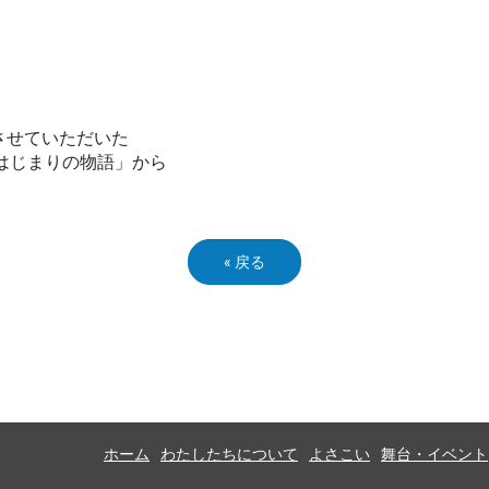
させていただいた
U-はじまりの物語」から
«
戻る
ホーム
わたしたちについて
よさこい
舞台・イベント