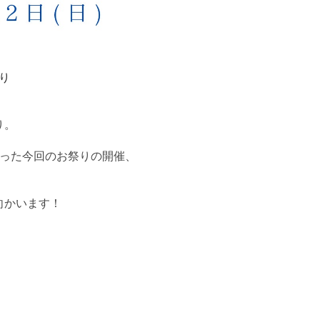
り
り。
なった今回のお祭りの開催、
向かいます！