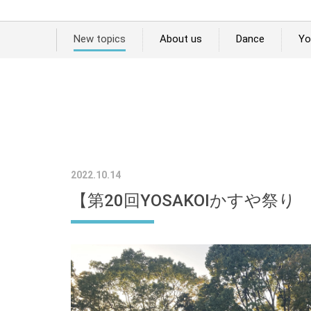
New topics
About us
Dance
Yo
2022.10.14
【第20回YOSAKOIかすや祭り